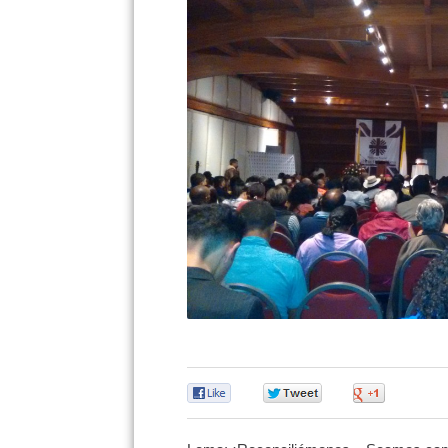
0
0
0