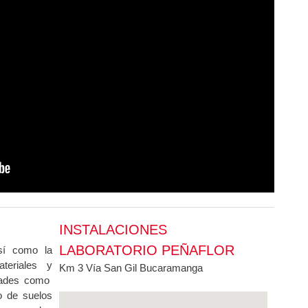
INSTALACIONES
LABORATORIO PEÑAFLOR
así como la
teriales y
Km 3 Vía San Gil Bucaramanga
idades como
o de suelos