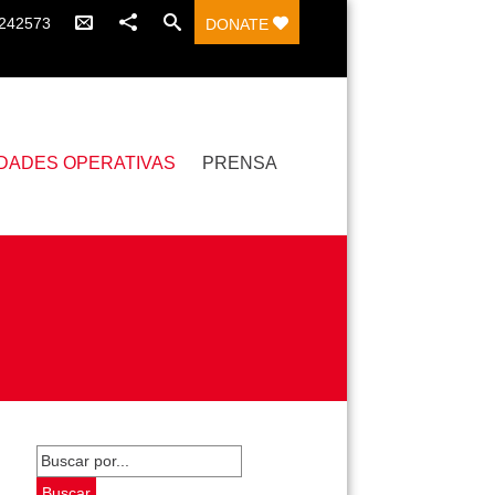
7242573
DONATE
DADES OPERATIVAS
PRENSA
Buscar
por: