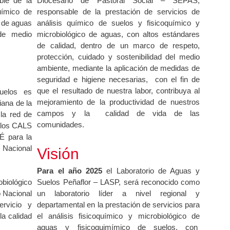
ble de la
Diocesano de Pastoral Social – SEPAS,
uímico de
responsable de la prestación de servicios de
o de aguas
análisis químico de suelos y fisicoquímico y
 de medio
microbiológico de aguas, con altos estándares
de calidad, dentro de un marco de respeto,
protección, cuidado y sostenibilidad del medio
ambiente, mediante la aplicación de medidas de
seguridad e higiene necesarias, con el fin de
que el resultado de nuestra labor, contribuya al
uelos es
mejoramiento de la productividad de nuestros
ana de la
campos y la calidad de vida de las
la red de
comunidades.
uelos CALS
É para la
n Nacional
Visión
Para el año 2025
el Laboratorio de Aguas y
Suelos Peñaflor – LASP, será reconocido como
obiológico
un laboratorio líder a nivel regional y
o Nacional
departamental en la prestación de servicios para
ervicio y
el análisis fisicoquímico y microbiológico de
la calidad
aguas y fisicoquimímico de suelos, con