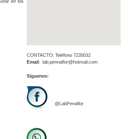
orar en los
CONTACTO: Teléfono 7235032
Email
: lab.pennaflor@hotmail.com
Síguenos:
@LabPenaflor