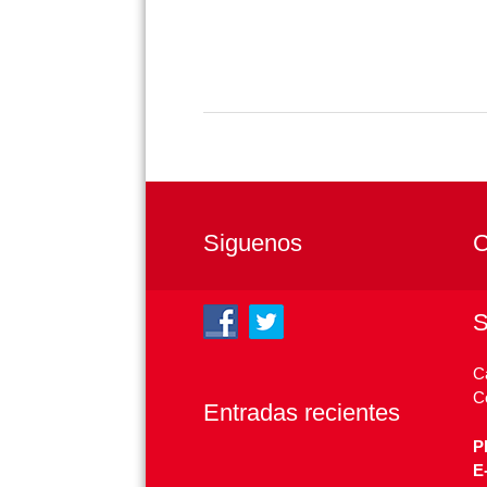
Siguenos
C
C
C
Entradas recientes
P
E