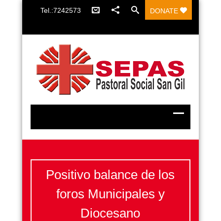
Tel.:7242573
DONATE
Positivo balance de los
foros Municipales y
Diocesano