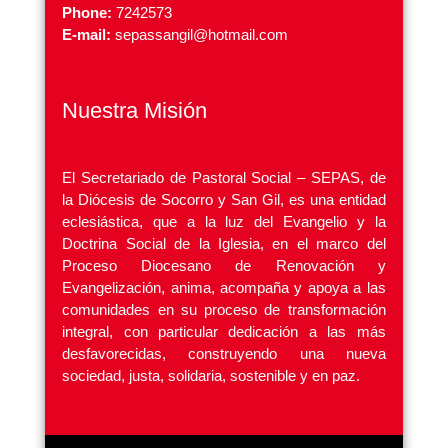
Phone:
7242573
E-mail:
sepassangil@hotmail.com
Nuestra Misión
El Secretariado de Pastoral Social – SEPAS, de
la Diócesis de Socorro y San Gil, es una entidad
eclesiástica, que a la luz del Evangelio y la
Doctrina Social de la Iglesia, en el marco del
Proceso Diocesano de Renovación y
Evangelización, anima, acompaña y apoya a las
comunidades en su proceso de transformación
integral, con particular dedicación a las más
desfavorecidas, construyendo una nueva
sociedad, justa, solidaria, sostenible y en paz.