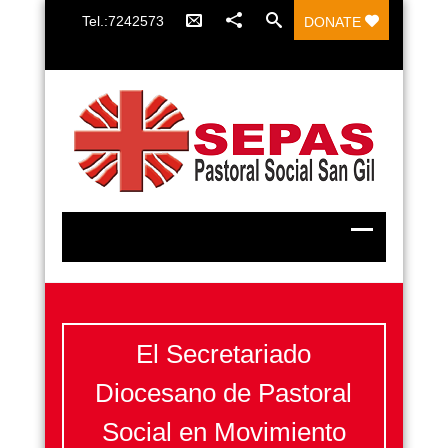
Tel.:7242573
DONATE
El Secretariado
Diocesano de Pastoral
Social en Movimiento